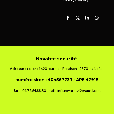
P
P
P
P
a
a
a
a
r
r
r
r
t
t
t
t
a
a
a
a
g
g
g
g
e
e
e
e
r
r
r
r
Novatec sécurité
Adresse atelier
: 1620 route de Renaison 42370 les Noés -
numéro siren :
404567737 - APE 4791B
tel
:
04.7
7.64.88.80 - mail : info.novatec.42@gmail.com