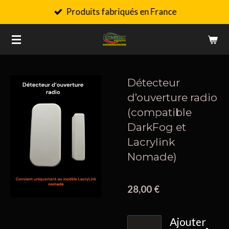
Produits fabriqués en France
Passer
au
contenu
principal
Détecteur
d’ouverture radio
(compatible
DarkFog et
Lacrylink
Nomade)
28,00 €
Ajouter