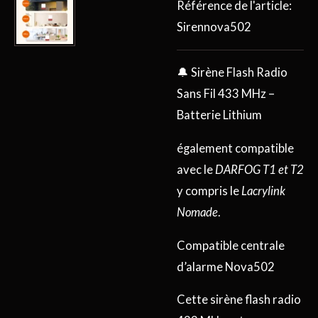
Référence de l'article:
Sirennova502
🔔 Sirène Flash Radio
Sans Fil 433 MHz –
Batterie Lithium
également compatible
avec le
DARFOG T1 et T2
y compris le
Lacrylink
Nomade
.
Compatible centrale
d’alarme Nova502
Cette sirène flash radio