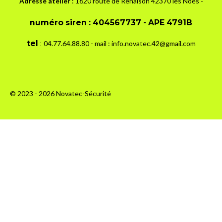
Adresse atelier
: 1620 route de Renaison 42370 les Noés -
numéro siren :
404567737 - APE 4791B
tel
:
04.7
7.64.88.80 - mail : info.novatec.42@gmail.com
© 2023 - 2026 Novatec-Sécurité