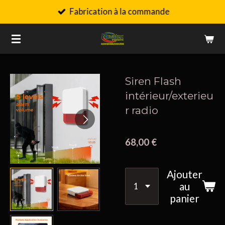
Fabrication à la commande
Passer
au
contenu
principal
Siren Flash
intérieur/exterieu
r radio
68,00 €
Ajouter
au
panier