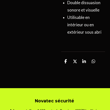
Double dissuasion
sonore et visuelle
Utilisable en
intérieur ou en
extérieur sous abri
P
P
P
P
a
a
a
a
r
r
r
r
t
t
t
t
a
a
a
a
g
g
g
g
e
e
e
e
r
r
r
r
Novatec sécurité