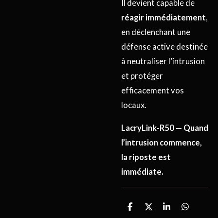
Il devient capable de
réagir immédiatement
,
en déclenchant une
défense active destinée
à neutraliser l’intrusion
et protéger
efficacement vos
locaux.
LacryLink-R50 — Quand
l’intrusion commence,
la riposte est
immédiate.
P
P
P
P