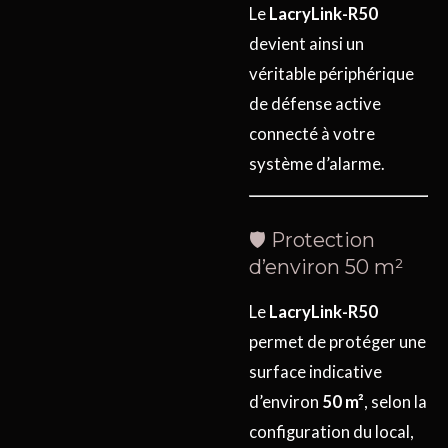
Le
LacryLink-R50
devient ainsi un
véritable périphérique
de défense active
connecté à votre
système d’alarme.
🛡️ Protection
d’environ 50 m²
Le
LacryLink-R50
permet de protéger une
surface indicative
d’environ
50 m²
, selon la
configuration du local,