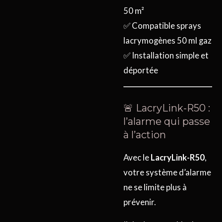
50 m²
✅ Compatible sprays
lacrymogènes 50 ml gaz
✅ Installation simple et
déportée
🚨 LacryLink-R50 :
l’alarme qui passe
à l’action
Avec le
LacryLink-R50
,
votre système d’alarme
ne se limite plus à
prévenir.