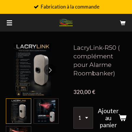
Fabrication à la commande
Passer
au
contenu
principal
LacryLink-R50 (
complément
pour Alarme
Roombanker)
320,00 €
Ajouter
au
panier