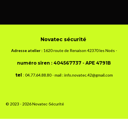
a
a
a
a
r
r
r
r
t
t
t
t
a
a
a
a
g
g
g
g
e
e
e
e
r
r
r
r
Novatec sécurité
Adresse atelier
: 1620 route de Renaison 42370 les Noés -
numéro siren :
404567737 - APE 4791B
tel
:
04.7
7.64.88.80 - mail : info.novatec.42@gmail.com
© 2023 - 2026 Novatec-Sécurité